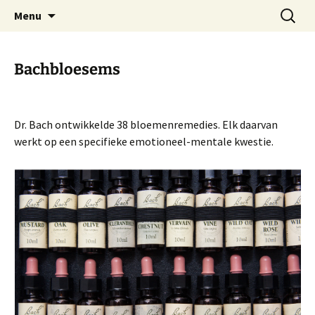
Praktijk voor natuurgeneeskunde
Spring
Zoeken
Adosa
Menu
naar
naar:
de
inhoud
Bachbloesems
Dr. Bach ontwikkelde 38 bloemenremedies. Elk daarvan
werkt op een specifieke emotioneel-mentale kwestie.