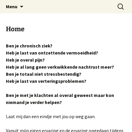
Praktijk voor natuurgeneeskunde
Spring
Zoeken
Adosa
Menu
naar
naar:
de
inhoud
Home
Ben je chronisch ziek?
Heb je last van ontzettende vermoeidheid?
Heb je overal pijn?
Heb je al lang geen verkwikkende nachtrust meer?
Ben je totaal niet stressbestendig?
Heb je last van verteringsproblemen?
Ben je met je klachten al overal geweest maar kon
niemand je verder helpen?
Laat mij dan een eindje met jou op weg gaan.
Vanuit mijn eigen ervaring en de ervaring opgedaan tijdens