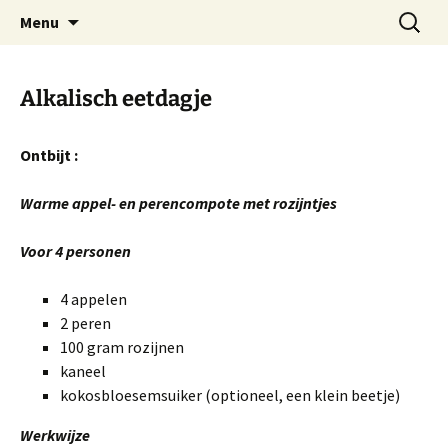
Praktijk voor natuurgeneeskunde
Spring
Zoeken
Adosa
Menu
naar
naar:
de
inhoud
Alkalisch eetdagje
Ontbijt :
Warme appel- en perencompote
met rozijntjes
Voor 4 personen
4 appelen
2 peren
100 gram rozijnen
kaneel
kokosbloesemsuiker (optioneel, een klein beetje)
Werkwijze