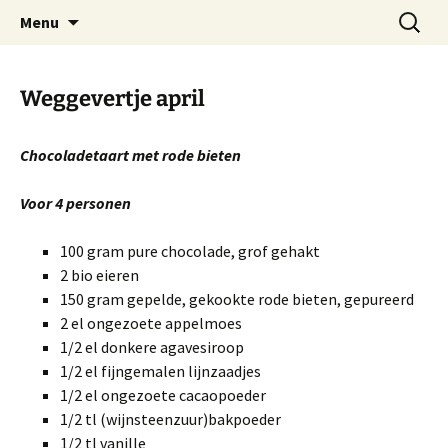
Praktijk voor natuurgeneeskunde
Spring
Zoeken
Adosa
Menu
naar
naar:
de
inhoud
Weggevertje april
Chocoladetaart met rode bieten
Voor 4 personen
100 gram pure chocolade, grof gehakt
2 bio eieren
150 gram gepelde, gekookte rode bieten, gepureerd
2 el ongezoete appelmoes
1/2 el donkere agavesiroop
1/2 el fijngemalen lijnzaadjes
1/2 el ongezoete cacaopoeder
1/2 tl (wijnsteenzuur)bakpoeder
1/2 tl vanille