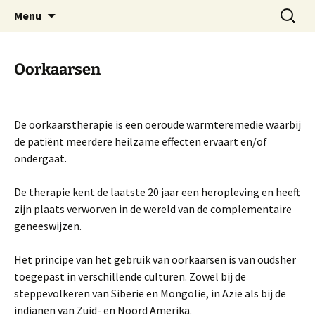
Praktijk voor natuurgeneeskunde
Spring
Zoeken
Adosa
Menu
naar
naar:
de
inhoud
Oorkaarsen
De oorkaarstherapie is een oeroude warmteremedie waarbij
de patiënt meerdere heilzame effecten ervaart en/of
ondergaat.
De therapie kent de laatste 20 jaar een heropleving en heeft
zijn plaats verworven in de wereld van de complementaire
geneeswijzen.
Het principe van het gebruik van oorkaarsen is van oudsher
toegepast in verschillende culturen. Zowel bij de
steppevolkeren van Siberië en Mongolië, in Azië als bij de
indianen van Zuid- en Noord Amerika.