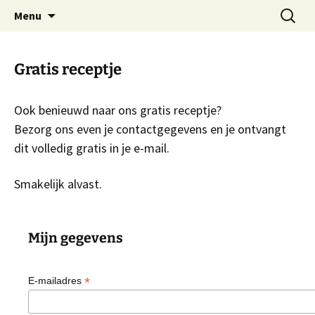
Praktijk voor natuurgeneeskunde
Spring
Zoeken
Adosa
Menu
naar
naar:
de
inhoud
Gratis receptje
Ook benieuwd naar ons gratis receptje?
Bezorg ons even je contactgegevens en je ontvangt
dit volledig gratis in je e-mail.
Smakelijk alvast.
Mijn gegevens
*
E-mailadres