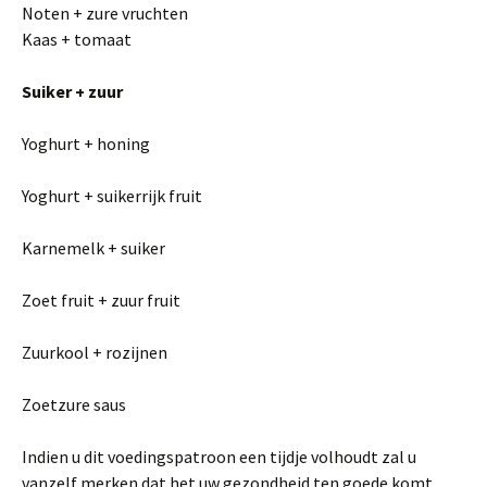
Noten + zure vruchten
Kaas + tomaat
Suiker + zuur
Yoghurt + honing
Yoghurt + suikerrijk fruit
Karnemelk + suiker
Zoet fruit + zuur fruit
Zuurkool + rozijnen
Zoetzure saus
Indien u dit voedingspatroon een tijdje volhoudt zal u
vanzelf merken dat het uw gezondheid ten goede komt.