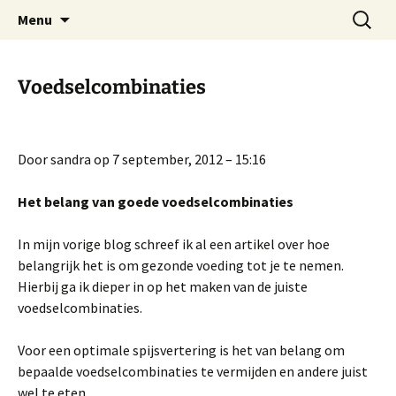
Praktijk voor natuurgeneeskunde
Spring
Zoeken
Adosa
Menu
naar
naar:
de
inhoud
Voedselcombinaties
Door sandra op 7 september, 2012 – 15:16
Het belang van goede voedselcombinaties
In mijn vorige blog schreef ik al een artikel over hoe
belangrijk het is om gezonde voeding tot je te nemen.
Hierbij ga ik dieper in op het maken van de juiste
voedselcombinaties.
Voor een optimale spijsvertering is het van belang om
bepaalde voedselcombinaties te vermijden en andere juist
wel te eten.