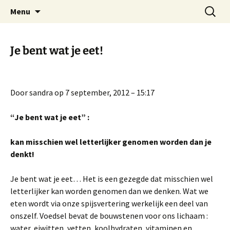
Praktijk voor natuurgeneeskunde
Spring
Zoeken
Adosa
Menu
naar
naar:
de
inhoud
Je bent wat je eet!
Door sandra op 7 september, 2012 – 15:17
“Je bent wat je eet” :
kan misschien wel letterlijker genomen worden dan je
denkt!
Je bent wat je eet… Het is een gezegde dat misschien wel
letterlijker kan worden genomen dan we denken. Wat we
eten wordt via onze spijsvertering werkelijk een deel van
onszelf. Voedsel bevat de bouwstenen voor ons lichaam :
water, eiwitten, vetten, koolhydraten, vitaminen en