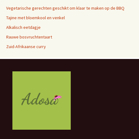
Vegetarische gerechten geschikt om klaar te maken op de BBQ
Tajine met bloemkool en venkel
Alkalisch eetdagje
Rauwe bosvruchtentaart
Zuid-Afrikaanse curry